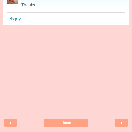
Thanks
Reply
‹
›
Home