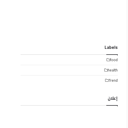
Labels
food
health
Trend
إعلان