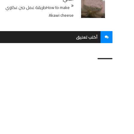
طريقة عمل جبن عكاويHow to make
Akawi cheese
أكتب تعليق